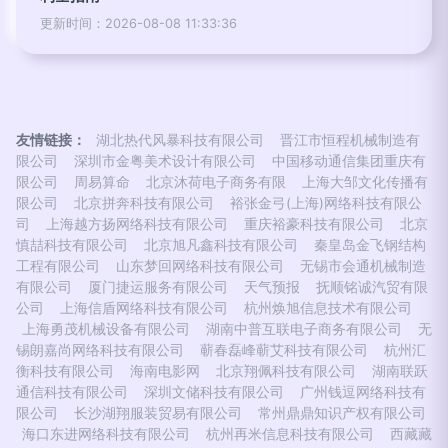
更新时间：2026-08-08 11:33:36
友情链接：
湖北热代风暴科技有限公司
晋江市恒程机械制造有
限公司
深圳市金粤美术设计有限公司
中国移动通信集团重庆有
限公司
周易算命
北京沐荷电子商务有限
上海大邹文化传播有
限公司
北京拼奔科技有限公司
裕张金弓(上海)网络科技有限公
司
上海越方扬网络科技有限公司
重庆裕豪科技有限公司
北京
慎喆科技有限公司
北京旭凡鑫科技有限公司
秦皇岛金飞钢结构
工程有限公司
山东梦回网络科技有限公司
无锡市会通机械制造
有限公司
厦门捷运服务有限公司
天气预报
抚顺铭诚汽贸有限
公司
上海信盾网络科技有限公司
杭州焕旭信息技术有限公司
上海勇茂机械设备有限公司
湖南中普互联电子商务有限公司
无
锡朗嘉尚网络科技有限公司
蕲春磊峰蕲艾科技有限公司
杭州汇
衡科技有限公司
海南电影网
北京翔佩科技有限公司
湖南联跃
通信科技有限公司
深圳文储科技有限公司
广州钱逗网络科技有
限公司
长沙湖翔服装贸易有限公司
常州鼎鼎知识产权有限公司
海口东进网络科技有限公司
杭州再米信息科技有限公司
西藏藏