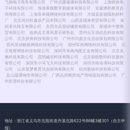
飞购电子商务有限公司
广州贞露健康科技有限公司
上海楷叁电
子科技有限公司
珠海掌媒数字新媒体有限公司
安徽澳勒教育咨
询有限公司
上海茶券微网络科技有限公司
大城县富德隔热材料
厂
北京鸿兴旺鑫农产品有限公司
山西喜德来商贸有限公司
深
圳圣伦珠宝有限公司
东莞市品莹硅橡胶有限公司
孝感市中楚商
贸有限公司
临朐县文香风景石销售处
贵州云互动信息科技有限
公司
北京拼奔科技有限公司
广州市问鼎文化活动策划有限公司
苏州灵动帧格网络科技有限公司
郑州军祥网络科技有限公司
北
京俊誉网络科技有限公司
深圳市华南鸿图五金有限公司
北京克
佩科技有限公司
昆明臧培科技有限公司
北京朝歌数码科技股份
有限公司
深圳市小马飞天科技有限公司
深圳市格洛博科技有限
公司
山东筑梦教育信息咨询有限公司
杭州新栐科技有限公司
盐山瑞通钢管有限公司
广西品房阁房地产营销策划有限公司
广
州炬雪科技有限公司
地址：浙江省义乌市北苑街道丹溪北路622号B6幢3楼301（自主申
报）